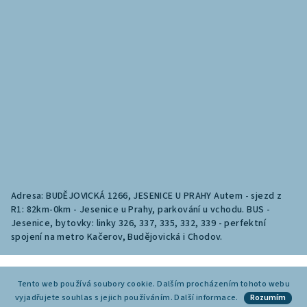
Adresa: BUDĚJOVICKÁ 1266, JESENICE U PRAHY Autem - sjezd z
R1: 82km-0km - Jesenice u Prahy, parkování u vchodu. BUS -
Jesenice, bytovky: linky 326, 337, 335, 332, 339 - perfektní
spojení na metro Kačerov, Budějovická i Chodov.
Copyright 2026
INET - INTERIERY.cz
. Všechna práva vyhrazena.
Tento web používá soubory cookie. Dalším procházením tohoto webu
vyjadřujete souhlas s jejich používáním.
Vytvořil Shoptet
Další informace
.
Rozumím