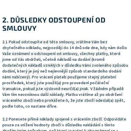
2. DŮSLEDKY ODSTOUPENÍ OD
SMLOUVY
2.1 Pokud odstoupíte od této smlouvy, vrátíme Vám bez
zbytečného odkladu, nejpozději do 14 dnů ode dne, kdy nám došlo
Vaše oznámení o odstoupení od smlouvy, všechny platby, které
jsme od Vás obdrželi, včetně nákladů na dodání (kromě
dodatečných nákladů vzniklých v důsledku Vámi zvoleného způsobu
dodání, který je jiný než nejlevnější způsob standardního dodání
námi nabízený). Pro vrácení plateb použijeme stejný platební
prostředek, který jste použil(a) pro provedení počáteční
transakce, pokud jste výslovně neurčil(a) jinak. V žádném případě
Vám tím nevzniknou další náklady. Platbu vrátíme až po obdržení
vráceného zboží nebo prokážete-li, že jste zboží odeslal(a) zpět,
podle toho, co nastane dříve.
2.2 Ponesete přímé náklady spojené s vrácením zboží. Odpovídáte
pouze za snížení hodnoty zboží v důsledku nakládání s tímto