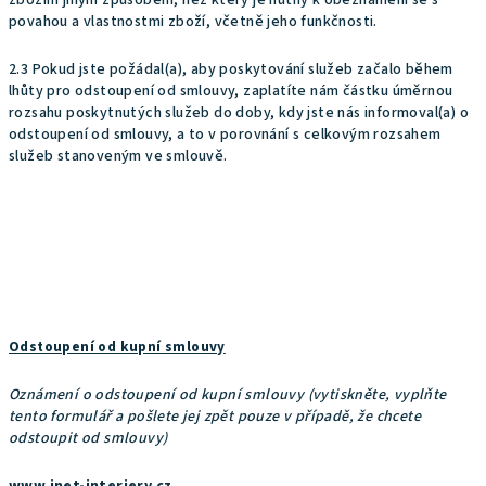
zbožím jiným způsobem, než který je nutný k obeznámení se s
povahou a vlastnostmi zboží, včetně jeho funkčnosti.
2.3 Pokud jste požádal(a), aby poskytování služeb začalo během
lhůty pro odstoupení od smlouvy, zaplatíte nám částku úměrnou
rozsahu poskytnutých služeb do doby, kdy jste nás informoval(a) o
odstoupení od smlouvy, a to v porovnání s celkovým rozsahem
služeb stanoveným ve smlouvě.
Odstoupení od kupní smlouvy
Oznámení o odstoupení od kupní smlouvy (vytiskněte, vyplňte
tento formulář a pošlete jej zpět pouze v případě, že chcete
odstoupit od smlouvy)