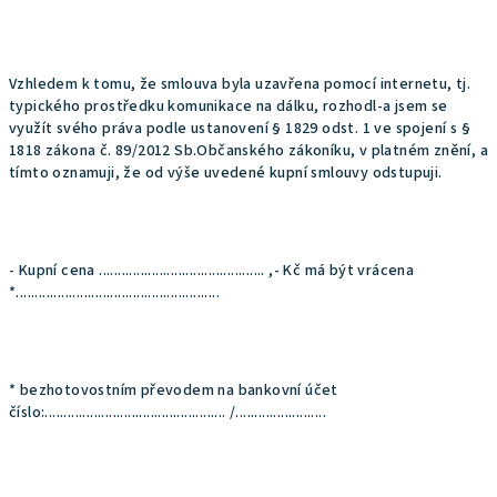
Vzhledem k tomu, že smlouva byla uzavřena pomocí internetu, tj.
typického prostředku komunikace na dálku, rozhodl-a jsem se
využít svého práva podle ustanovení § 1829 odst. 1 ve spojení s §
1818 zákona č. 89/2012 Sb.Občanského zákoníku, v platném znění, a
tímto oznamuji, že od výše uvedené kupní smlouvy odstupuji.
- Kupní cena ............................................ ,- Kč má být vrácena
*......................................................
* bezhotovostním převodem na bankovní účet
číslo:................................................ /........................