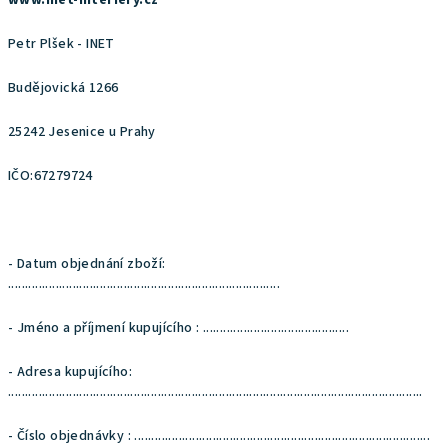
www.inet-interiery.cz
Petr Plšek - INET
Budějovická 1266
25242 Jesenice u Prahy
IČO:67279724
- Datum objednání zboží:
................................................................................
- Jméno a příjmení kupujícího : ...........................................
- Adresa kupujícího:
..........................................................................................................................
- Číslo objednávky : .......................................................................................