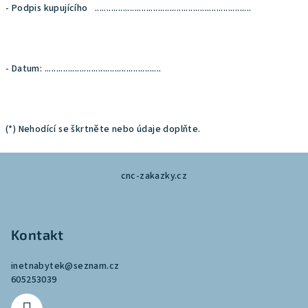
- Podpis kupujícího ...................................................................
- Datum: ..................................................
(*) Nehodící se škrtněte nebo údaje doplňte.
Z
cnc-zakazky.cz
á
p
a
Kontakt
t
í
inetnabytek
@
seznam.cz
605253039