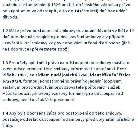
souladu s ustanovením § 1829 odst. 1 občanského zákoníku právo
od kupní smlouvy odstoupit, a to do
14
(čtrnácti) dnů bez udání
důvodu.
1.2 Máte právo odstoupit od smlouvy bez udání důvodu ve lhůtě 14
dnů ode dne následujícího po dni uzavření smlouvy a v případě
uzavření kupní smlouvy kdy Vy nebo Vámi určená třetí osoba (jiná
než dopravce) převezmete zboží.
1.3 Pro účely uplatnění práva na odstoupení od smlouvy musíte o
svém odstoupení od této smlouvy informovat společnost
Petr
Plšek - INET, se sídlem Budějovická 1266, identifikační číslo:
67279724
, formou jednostranného právního jednání (dopisem
zaslaným prostřednictvím provozovatele poštovních služeb.
Můžete použít přiložený vzorový formulář pro odstoupení od
smlouvy, není to však Vaší povinností.
1.4 Aby byla dodržena lhůta pro odstoupení od této smlouvy,
postačuje odeslat odstoupení od smlouvy před uplynutím příslušné
lhůty.