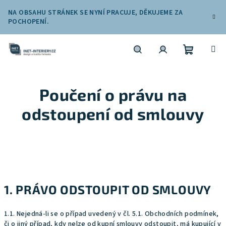
Přejít
NA OBSAHU STRÁNEK SE NYNÍ PRACUJE, DĚKUJEME ZA
na
POCHOPENÍ.
obsah
Nákupní
Hledat
Přihlášení
Poučení o právu na
košík
odstoupení od smlouvy
1. PRÁVO ODSTOUPIT OD SMLOUVY
1.1. Nejedná-li se o případ uvedený v čl. 5.1. Obchodních podmínek,
či o jiný případ, kdy nelze od kupní smlouvy odstoupit, má kupující v